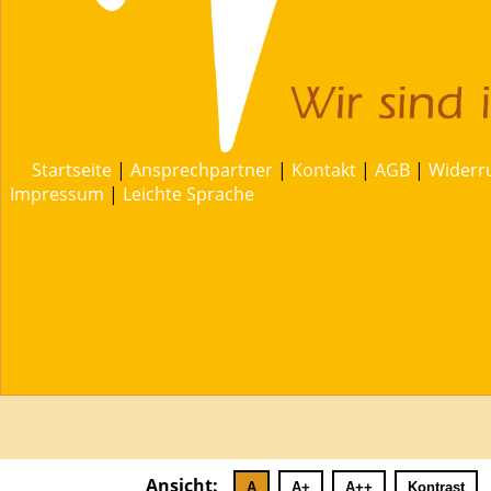
Startseite
|
Ansprechpartner
|
Kontakt
|
AGB
|
Widerr
Impressum
|
Leichte Sprache
Ansicht:
A
A+
A++
Kontrast