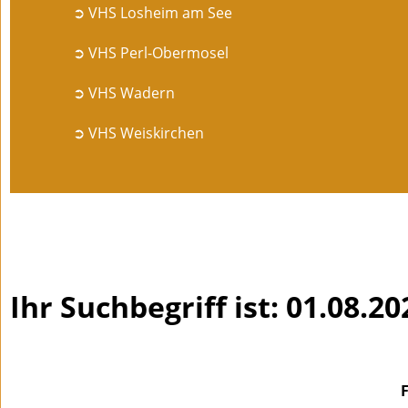
➲ VHS Losheim am See
➲ VHS Perl-Obermosel
➲ VHS Wadern
➲ VHS Weiskirchen
Ihr Suchbegriff ist: 01.08.20