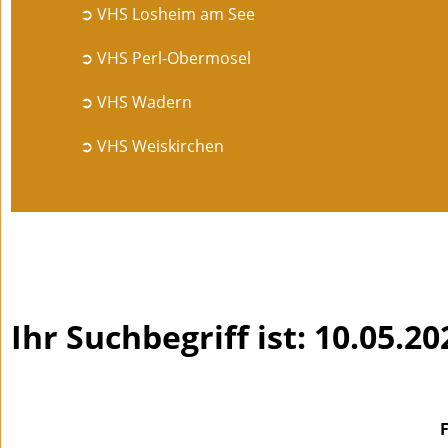
➲ VHS Losheim am See
➲ VHS Perl-Obermosel
➲ VHS Wadern
➲ VHS Weiskirchen
Ihr Suchbegriff ist: 10.05.20