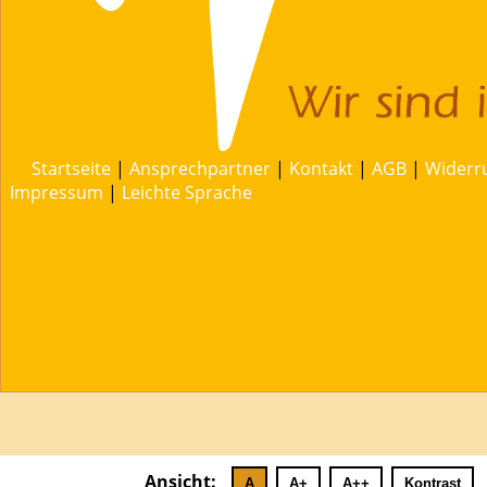
Startseite
|
Ansprechpartner
|
Kontakt
|
AGB
|
Widerr
Impressum
|
Leichte Sprache
Ansicht:
A
A+
A++
Kontrast