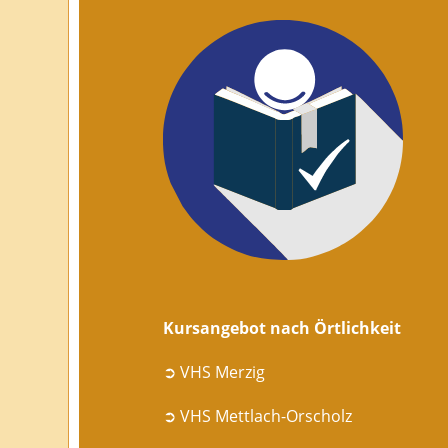
Kursangebot nach Örtlichkeit
➲ VHS Merzig
➲ VHS Mettlach-Orscholz