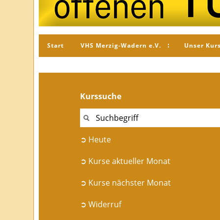
Start
VHS Merzig-Wadern e.V.
Unser Kur
Kurssuche
➲ Heute
➲ Kurse aktueller Monat
➲ Kurse nächster Monat
➲ Widerruf