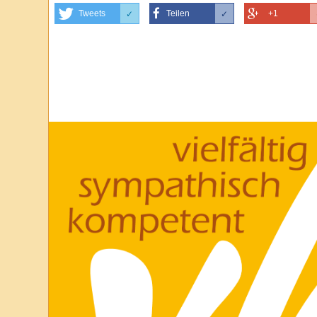
Tweets
Teilen
+1
✓
✓