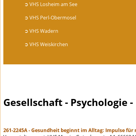
➲ VHS Losheim am See
➲ VHS Perl-Obermosel
➲ VHS Wadern
➲ VHS Weiskirchen
Gesellschaft - Psychologie 
261-2245A - Gesundheit beginnt im Alltag: Impulse für