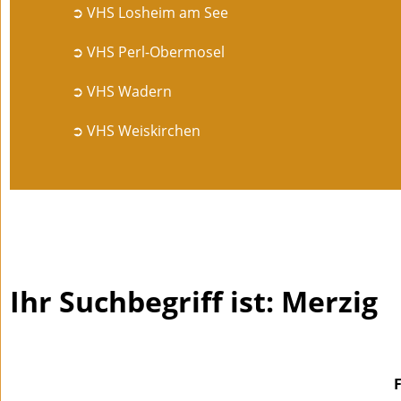
➲ VHS Losheim am See
➲ VHS Perl-Obermosel
➲ VHS Wadern
➲ VHS Weiskirchen
Ihr Suchbegriff ist: Merzig