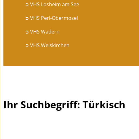
➲ VHS Losheim am See
➲ VHS Perl-Obermosel
➲ VHS Wadern
➲ VHS Weiskirchen
Ihr Suchbegriff: Türkisch