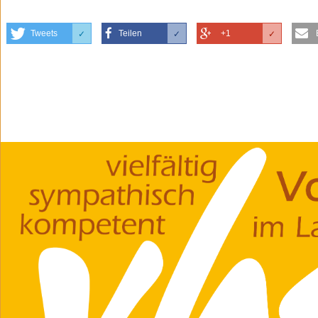
Tweets
Teilen
+1
✓
✓
✓