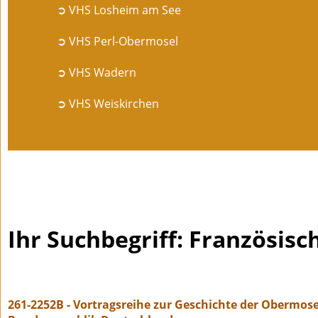
➲ VHS Losheim am See
➲ VHS Perl-Obermosel
➲ VHS Wadern
➲ VHS Weiskirchen
Ihr Suchbegriff: Französisc
261-2252B - Vortragsreihe zur Geschichte der Obermose