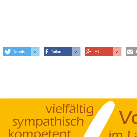
Tweets
Teilen
+1
✓
✓
✓