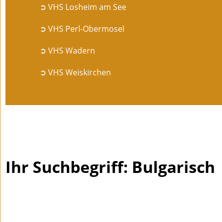
➲ VHS Losheim am See
➲ VHS Perl-Obermosel
➲ VHS Wadern
➲ VHS Weiskirchen
Ihr Suchbegriff: Bulgarisch