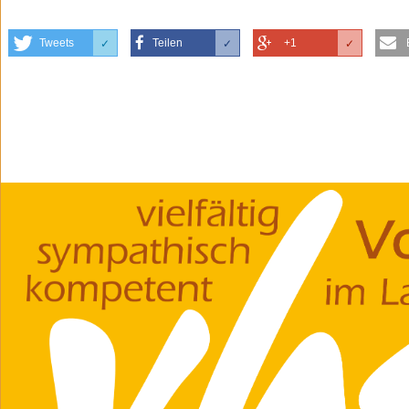
Tweets
Teilen
+1
✓
✓
✓