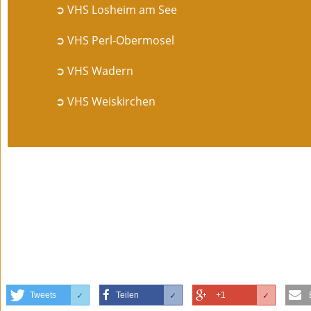
➲ VHS Losheim am See
➲ VHS Perl-Obermosel
➲ VHS Wadern
➲ VHS Weiskirchen
Tweets
Teilen
+1
✓
✓
✓