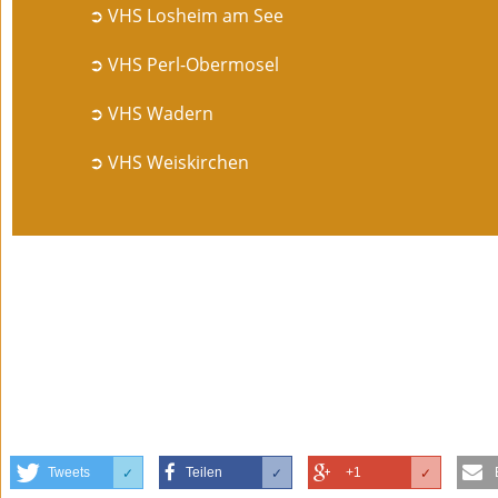
➲ VHS Losheim am See
➲ VHS Perl-Obermosel
➲ VHS Wadern
➲ VHS Weiskirchen
Tweets
Teilen
+1
✓
✓
✓