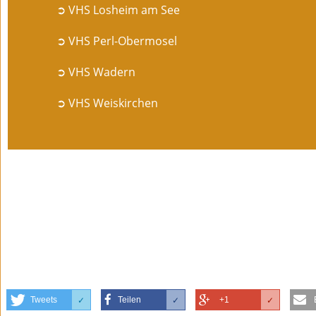
➲ VHS Losheim am See
➲ VHS Perl-Obermosel
➲ VHS Wadern
➲ VHS Weiskirchen
Tweets
Teilen
+1
✓
✓
✓