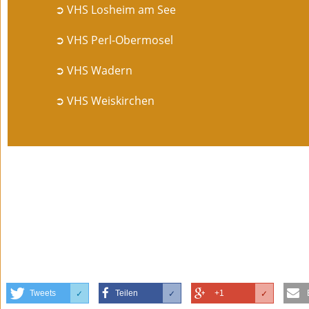
➲ VHS Losheim am See
➲ VHS Perl-Obermosel
➲ VHS Wadern
➲ VHS Weiskirchen
Tweets
Teilen
+1
✓
✓
✓