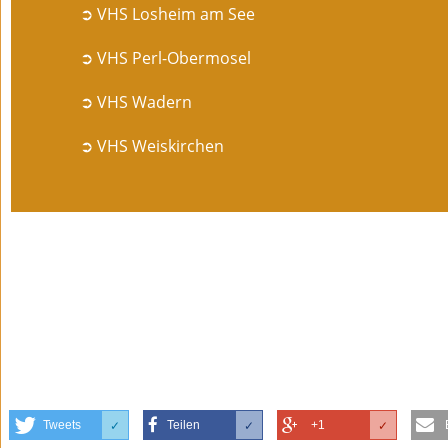
➲ VHS Losheim am See
➲ VHS Perl-Obermosel
➲ VHS Wadern
➲ VHS Weiskirchen
Tweets
Teilen
+1
✓
✓
✓