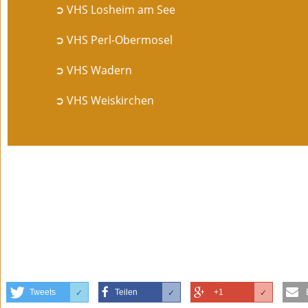
➲ VHS Losheim am See
➲ VHS Perl-Obermosel
➲ VHS Wadern
➲ VHS Weiskirchen
Tweets
Teilen
+1
✓
✓
✓