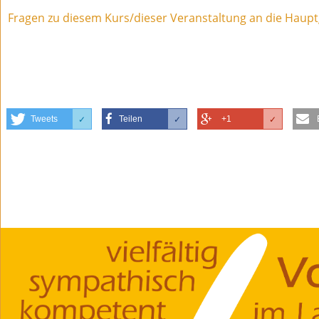
Fragen zu diesem Kurs/dieser Veranstaltung an die Haupt
Tweets
Teilen
+1
✓
✓
✓