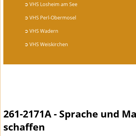
➲ VHS Losheim am See
➲ VHS Perl-Obermosel
➲ VHS Wadern
➲ VHS Weiskirchen
261-2171A - Sprache und Ma
schaffen