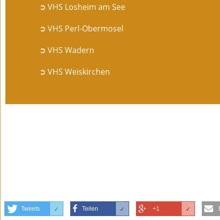
➲ VHS Losheim am See
➲ VHS Perl-Obermosel
➲ VHS Wadern
➲ VHS Weiskirchen
Tweets
Teilen
+1
✓
✓
✓