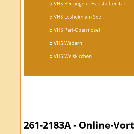
➲ VHS Beckingen - Haustadter Tal
➲ VHS Losheim am See
➲ VHS Perl-Obermosel
➲ VHS Wadern
➲ VHS Weiskirchen
261-2183A - Online-Vor