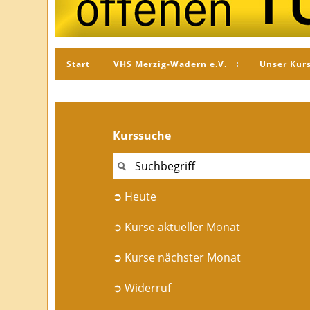
Start
VHS Merzig-Wadern e.V.
Unser Kur
Kurssuche
➲ Heute
➲ Kurse aktueller Monat
➲ Kurse nächster Monat
➲ Widerruf