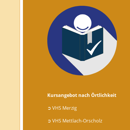
Kursangebot nach Örtlichkeit
➲ VHS Merzig
➲ VHS Mettlach-Orscholz