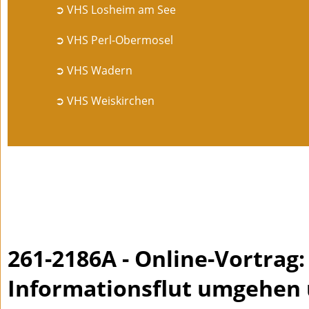
➲ VHS Losheim am See
➲ VHS Perl-Obermosel
➲ VHS Wadern
➲ VHS Weiskirchen
261-2186A - Online-Vortrag
Informationsflut umgehen 