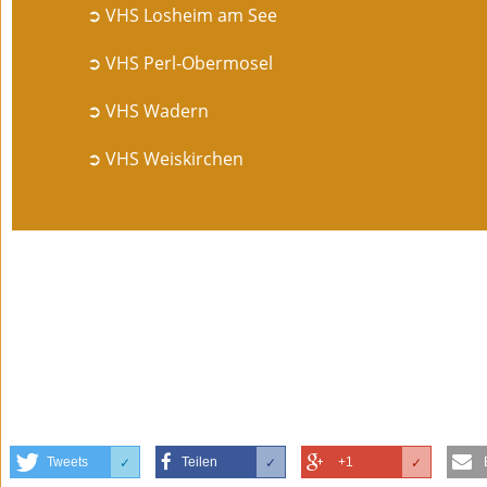
➲ VHS Losheim am See
➲ VHS Perl-Obermosel
➲ VHS Wadern
➲ VHS Weiskirchen
Tweets
Teilen
+1
✓
✓
✓