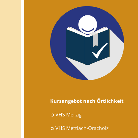
Kursangebot nach Örtlichkeit
➲ VHS Merzig
➲ VHS Mettlach-Orscholz