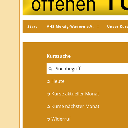
Start
VHS Merzig-Wadern e.V.
Unser Kur
Kurssuche
➲ Heute
➲ Kurse aktueller Monat
➲ Kurse nächster Monat
➲ Widerruf