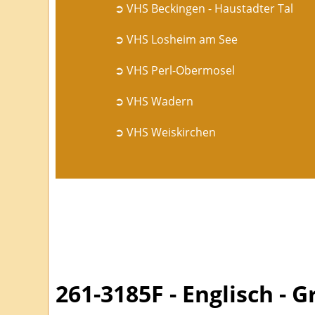
➲ VHS Beckingen - Haustadter Tal
➲ VHS Losheim am See
➲ VHS Perl-Obermosel
➲ VHS Wadern
➲ VHS Weiskirchen
261-3185F - Englisch - 