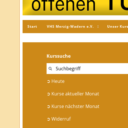
Start
VHS Merzig-Wadern e.V.
Unser Kur
Kurssuche
➲ Heute
➲ Kurse aktueller Monat
➲ Kurse nächster Monat
➲ Widerruf