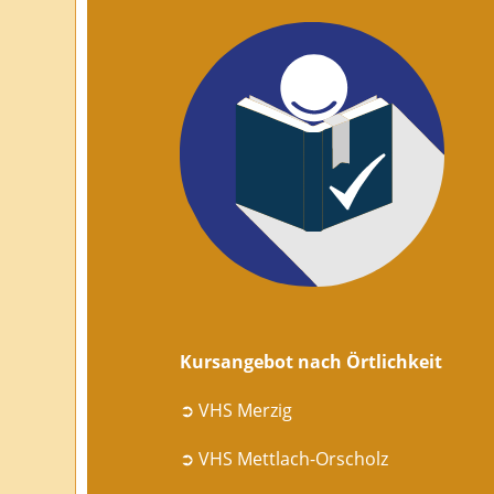
Kursangebot nach Örtlichkeit
➲ VHS Merzig
➲ VHS Mettlach-Orscholz