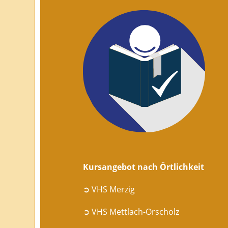
Kursangebot nach Örtlichkeit
➲ VHS Merzig
➲ VHS Mettlach-Orscholz