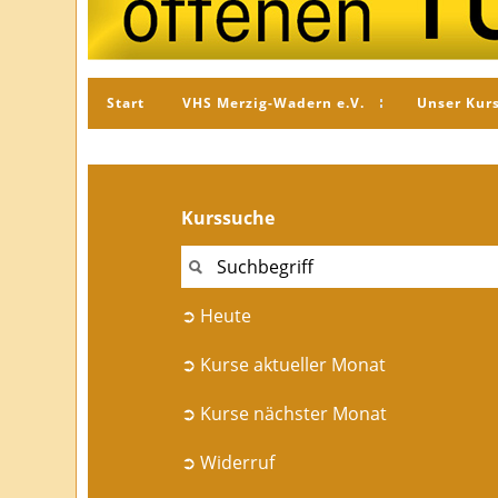
Start
VHS Merzig-Wadern e.V.
Unser Kur
Kurssuche
➲ Heute
➲ Kurse aktueller Monat
➲ Kurse nächster Monat
➲ Widerruf