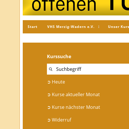
Start
VHS Merzig-Wadern e.V.
Unser Kur
Kurssuche
➲ Heute
➲ Kurse aktueller Monat
➲ Kurse nächster Monat
➲ Widerruf