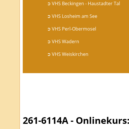
➲ VHS Beckingen - Haustadter Tal
➲ VHS Losheim am See
➲ VHS Perl-Obermosel
➲ VHS Wadern
➲ VHS Weiskirchen
261-6114A - Onlinekurs: