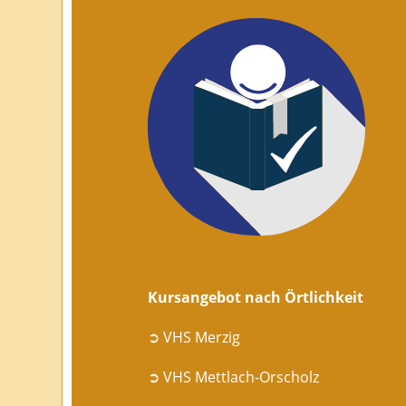
Kursangebot nach Örtlichkeit
➲ VHS Merzig
➲ VHS Mettlach-Orscholz