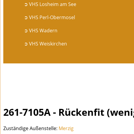
➲ VHS Losheim am See
➲ VHS Perl-Obermosel
➲ VHS Wadern
➲ VHS Weiskirchen
261-7105A - Rückenfit (weni
Zuständige Außenstelle:
Merzig