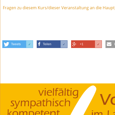
Fragen zu diesem Kurs/dieser Veranstaltung an die Haupt
Tweets
Teilen
+1
✓
✓
✓