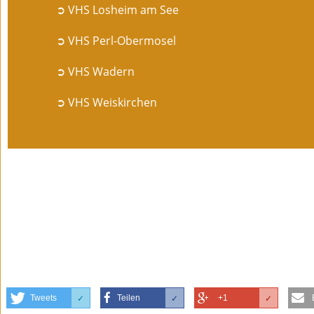
➲ VHS Losheim am See
➲ VHS Perl-Obermosel
➲ VHS Wadern
➲ VHS Weiskirchen
Tweets
Teilen
+1
✓
✓
✓