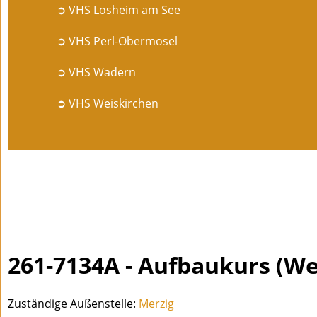
➲ VHS Losheim am See
➲ VHS Perl-Obermosel
➲ VHS Wadern
➲ VHS Weiskirchen
261-7134A - Aufbaukurs (W
Zuständige Außenstelle:
Merzig