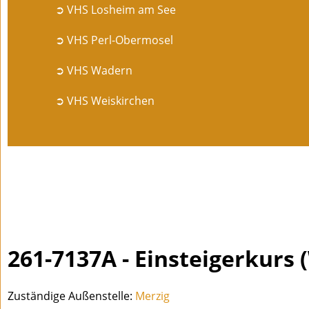
➲ VHS Losheim am See
➲ VHS Perl-Obermosel
➲ VHS Wadern
➲ VHS Weiskirchen
261-7137A - Einsteigerkurs
Zuständige Außenstelle:
Merzig