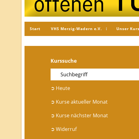
Start
VHS Merzig-Wadern e.V.
Unser Kur
Kurssuche
➲ Heute
➲ Kurse aktueller Monat
➲ Kurse nächster Monat
➲ Widerruf