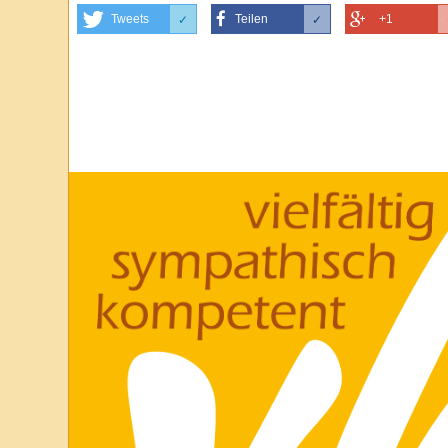
Tweets
Teilen
+1
✓
✓