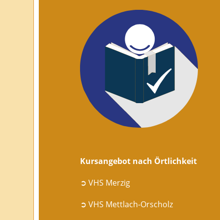
Kursangebot nach Örtlichkeit
➲ VHS Merzig
➲ VHS Mettlach-Orscholz