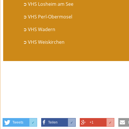
➲ VHS Losheim am See
➲ VHS Perl-Obermosel
➲ VHS Wadern
➲ VHS Weiskirchen
Tweets
Teilen
+1
✓
✓
✓