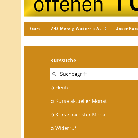
Start
VHS Merzig-Wadern e.V.
Unser Kur
Kurssuche
➲ Heute
➲ Kurse aktueller Monat
➲ Kurse nächster Monat
➲ Widerruf