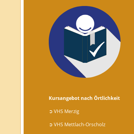
Kursangebot nach Örtlichkeit
➲ VHS Merzig
➲ VHS Mettlach-Orscholz