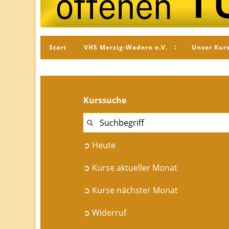
Start
VHS Merzig-Wadern e.V.
Unser Kur
Kurssuche
➲ Heute
➲ Kurse aktueller Monat
➲ Kurse nächster Monat
➲ Widerruf