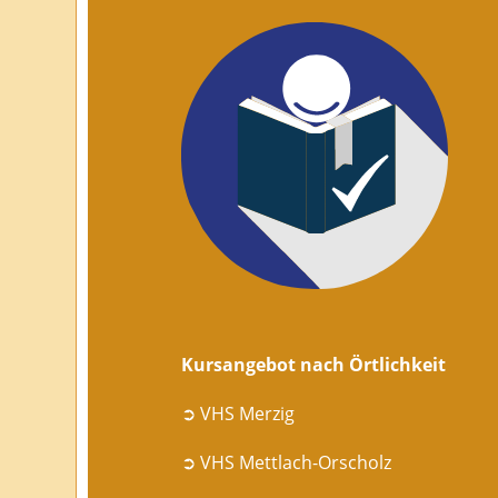
Kursangebot nach Örtlichkeit
➲ VHS Merzig
➲ VHS Mettlach-Orscholz