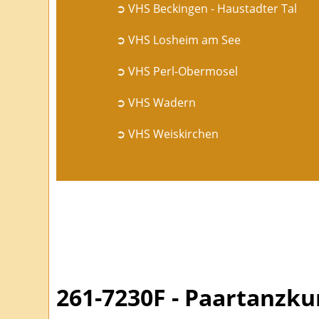
➲ VHS Beckingen - Haustadter Tal
➲ VHS Losheim am See
➲ VHS Perl-Obermosel
➲ VHS Wadern
➲ VHS Weiskirchen
261-7230F - Paartanzkur