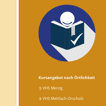
Kursangebot nach Örtlichkeit
➲ VHS Merzig
➲ VHS Mettlach-Orscholz