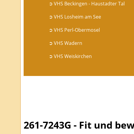
➲ VHS Beckingen - Haustadter Tal
➲ VHS Losheim am See
➲ VHS Perl-Obermosel
➲ VHS Wadern
➲ VHS Weiskirchen
261-7243G - Fit und bew