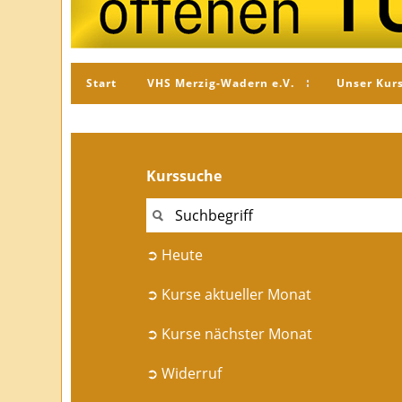
Start
VHS Merzig-Wadern e.V.
Unser Kur
Kurssuche
➲ Heute
➲ Kurse aktueller Monat
➲ Kurse nächster Monat
➲ Widerruf