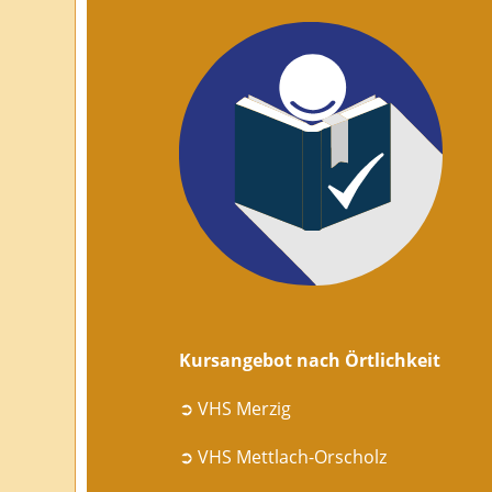
Kursangebot nach Örtlichkeit
➲ VHS Merzig
➲ VHS Mettlach-Orscholz