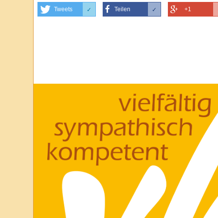
Tweets
Teilen
+1
✓
✓