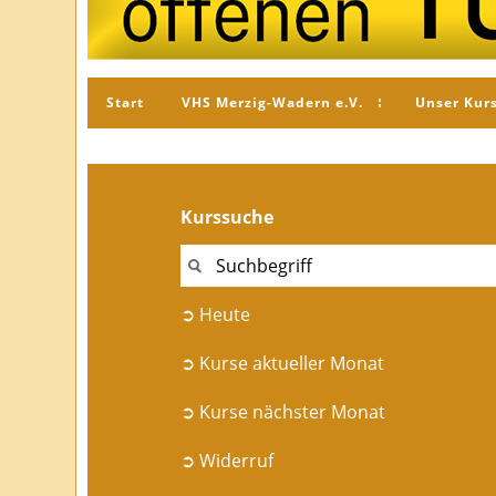
Start
VHS Merzig-Wadern e.V.
Unser Kur
Kurssuche
➲ Heute
➲ Kurse aktueller Monat
➲ Kurse nächster Monat
➲ Widerruf