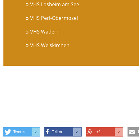
➲ VHS Losheim am See
➲ VHS Perl-Obermosel
➲ VHS Wadern
➲ VHS Weiskirchen
Tweets
Teilen
+1
✓
✓
✓