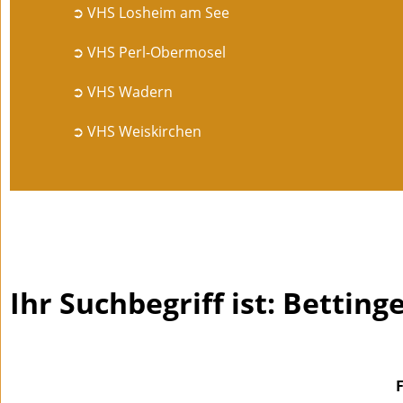
➲ VHS Losheim am See
➲ VHS Perl-Obermosel
➲ VHS Wadern
➲ VHS Weiskirchen
Ihr Suchbegriff ist: Betting