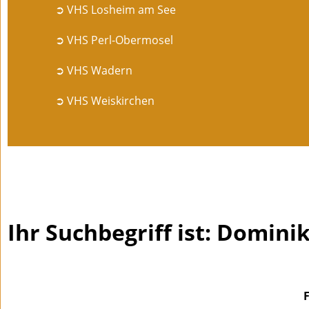
➲ VHS Losheim am See
➲ VHS Perl-Obermosel
➲ VHS Wadern
➲ VHS Weiskirchen
Ihr Suchbegriff ist: Domini