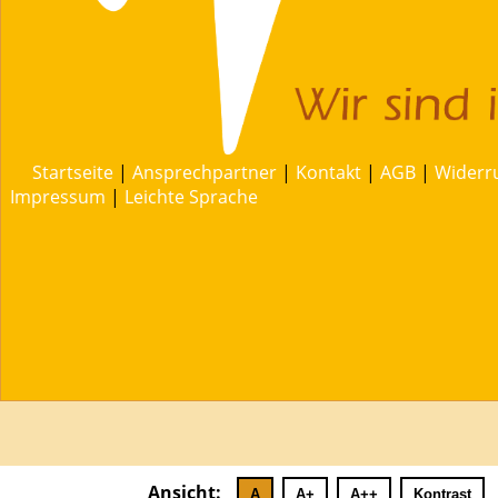
Startseite
|
Ansprechpartner
|
Kontakt
|
AGB
|
Widerr
Impressum
|
Leichte Sprache
Ansicht:
A
A+
A++
Kontrast