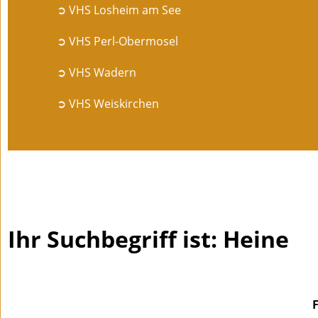
➲ VHS Losheim am See
➲ VHS Perl-Obermosel
➲ VHS Wadern
➲ VHS Weiskirchen
Ihr Suchbegriff ist: Heine