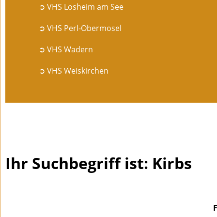
➲ VHS Losheim am See
➲ VHS Perl-Obermosel
➲ VHS Wadern
➲ VHS Weiskirchen
Ihr Suchbegriff ist: Kirbs