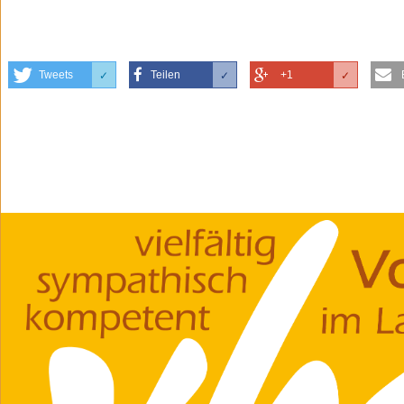
Tweets
Teilen
+1
✓
✓
✓