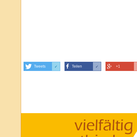
Tweets
Teilen
+1
✓
✓