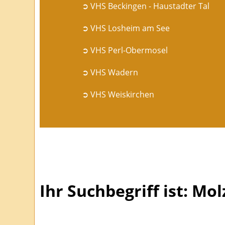
➲ VHS Beckingen - Haustadter Tal
➲ VHS Losheim am See
➲ VHS Perl-Obermosel
➲ VHS Wadern
➲ VHS Weiskirchen
Ihr Suchbegriff ist: Mol