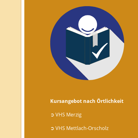
Kursangebot nach Örtlichkeit
➲ VHS Merzig
➲ VHS Mettlach-Orscholz