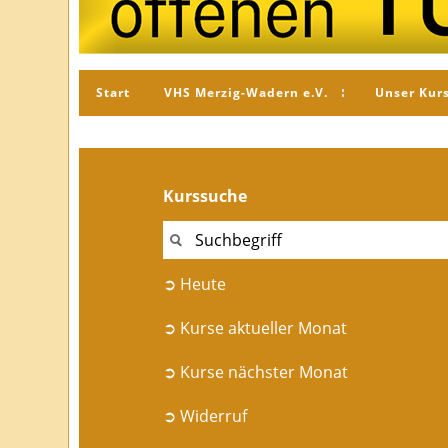
Start
VHS Merzig-Wadern e.V.
Unser Kur
Kurssuche
➲ Heute
➲ Kurse aktueller Monat
➲ Kurse nächster Monat
➲ Widerruf