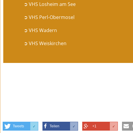
➲ VHS Losheim am See
➲ VHS Perl-Obermosel
➲ VHS Wadern
➲ VHS Weiskirchen
Tweets
Teilen
+1
✓
✓
✓