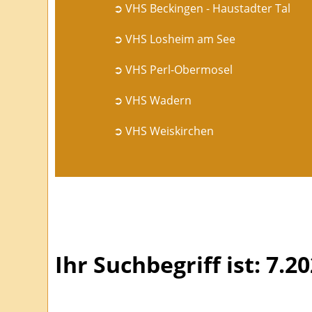
➲ VHS Beckingen - Haustadter Tal
➲ VHS Losheim am See
➲ VHS Perl-Obermosel
➲ VHS Wadern
➲ VHS Weiskirchen
Ihr Suchbegriff ist: 7.2