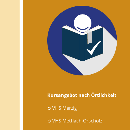
Kursangebot nach Örtlichkeit
➲ VHS Merzig
➲ VHS Mettlach-Orscholz