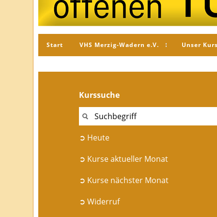
Start
VHS Merzig-Wadern e.V.
Unser Kur
Kurssuche
➲ Heute
➲ Kurse aktueller Monat
➲ Kurse nächster Monat
➲ Widerruf