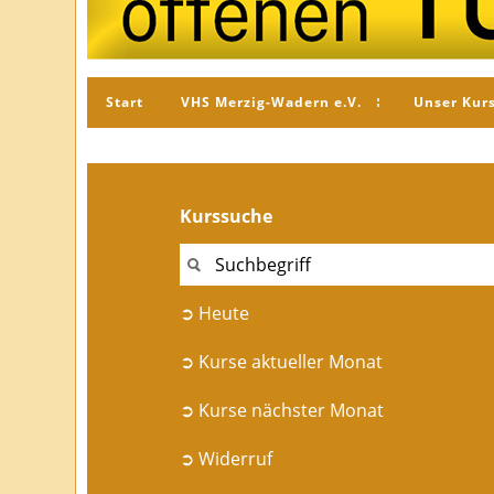
Start
VHS Merzig-Wadern e.V.
Unser Kur
Kurssuche
➲ Heute
➲ Kurse aktueller Monat
➲ Kurse nächster Monat
➲ Widerruf