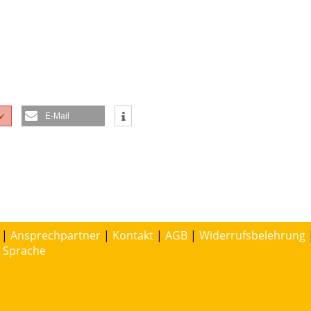
E-Mail
✓
|
Ansprechpartner
|
Kontakt
|
AGB
|
Widerrufsbelehrung
e Sprache