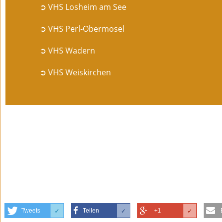
➲ VHS Losheim am See
➲ VHS Perl-Obermosel
➲ VHS Wadern
➲ VHS Weiskirchen
Tweets
Teilen
+1
✓
✓
✓