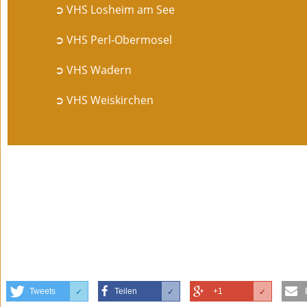
➲ VHS Losheim am See
➲ VHS Perl-Obermosel
➲ VHS Wadern
➲ VHS Weiskirchen
Tweets
Teilen
+1
✓
✓
✓