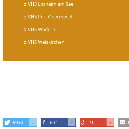
➲ VHS Losheim am See
➲ VHS Perl-Obermosel
➲ VHS Wadern
➲ VHS Weiskirchen
Tweets
Teilen
+1
✓
✓
✓