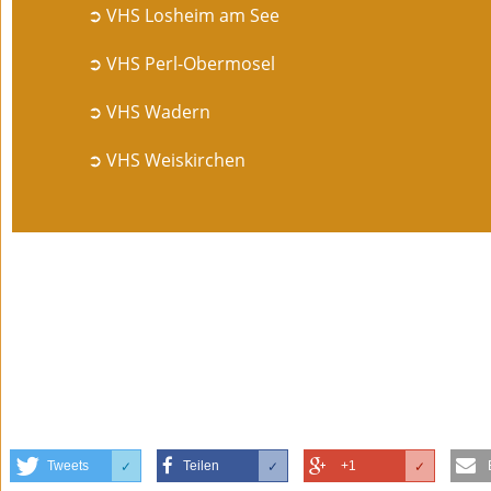
➲ VHS Losheim am See
➲ VHS Perl-Obermosel
➲ VHS Wadern
➲ VHS Weiskirchen
Tweets
Teilen
+1
✓
✓
✓