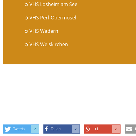
➲ VHS Losheim am See
➲ VHS Perl-Obermosel
➲ VHS Wadern
➲ VHS Weiskirchen
Tweets
Teilen
+1
✓
✓
✓