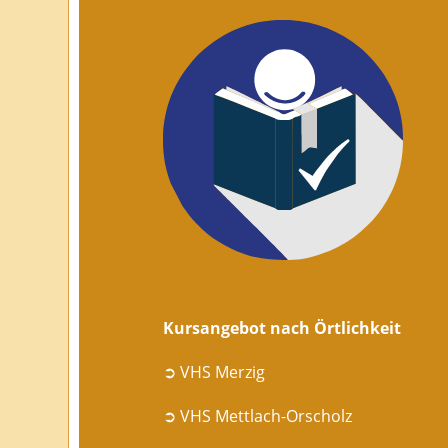
Kursangebot nach Örtlichkeit
➲ VHS Merzig
➲ VHS Mettlach-Orscholz