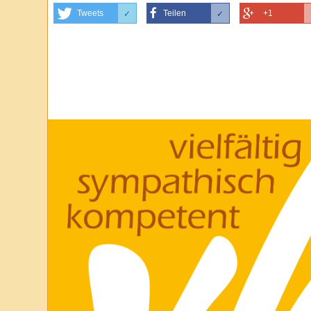
Tweets
Teilen
+1
✓
✓