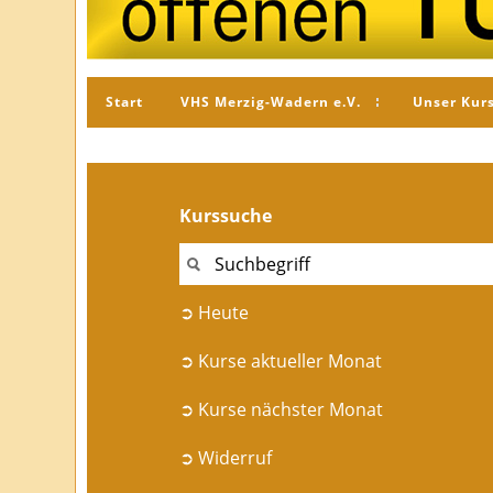
Start
VHS Merzig-Wadern e.V.
Unser Kur
Kurssuche
➲ Heute
➲ Kurse aktueller Monat
➲ Kurse nächster Monat
➲ Widerruf