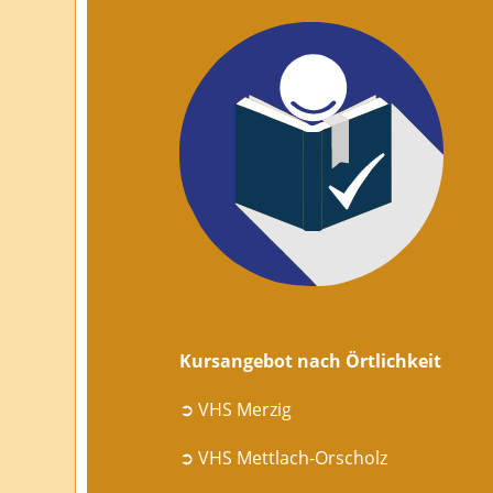
Kursangebot nach Örtlichkeit
➲ VHS Merzig
➲ VHS Mettlach-Orscholz