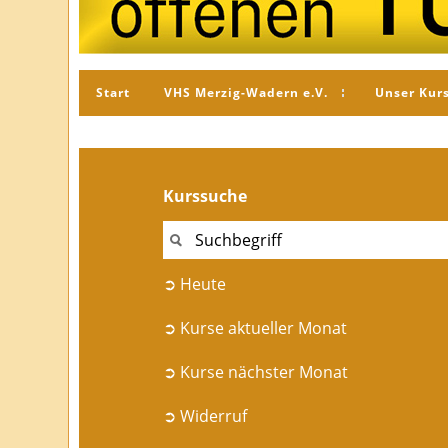
Start
VHS Merzig-Wadern e.V.
Unser Kur
Kurssuche
➲ Heute
➲ Kurse aktueller Monat
➲ Kurse nächster Monat
➲ Widerruf