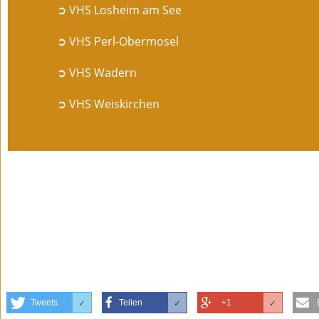
➲ VHS Losheim am See
➲ VHS Perl-Obermosel
➲ VHS Wadern
➲ VHS Weiskirchen
Tweets
Teilen
+1
✓
✓
✓